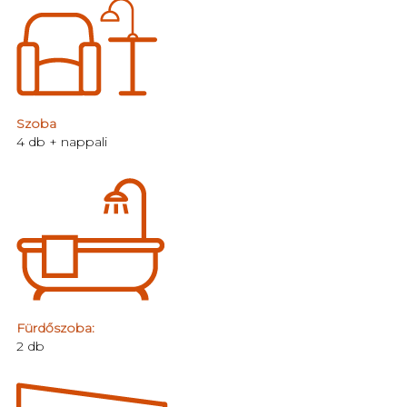
Szoba
4 db + nappali
Fürdőszoba:
2 db