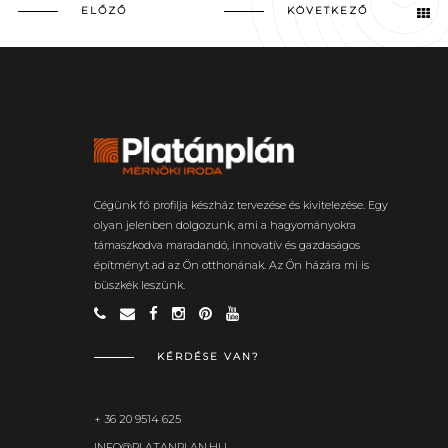
ELŐZŐ
KÖVETKEZŐ
Cégünk fő profilja készház tervezése és kivitelezése. Egy
olyan jelenben dolgozunk, ami a hagyományokra
támaszkodva maradandó, innovatív és gazdaságos
építményt ad az Ön otthonának. Az Ön házára mi is
büszkék leszünk.
KÉRDÉSE VAN?
+ 36 20 9514 625
INFO@PLATANPLAN.HU