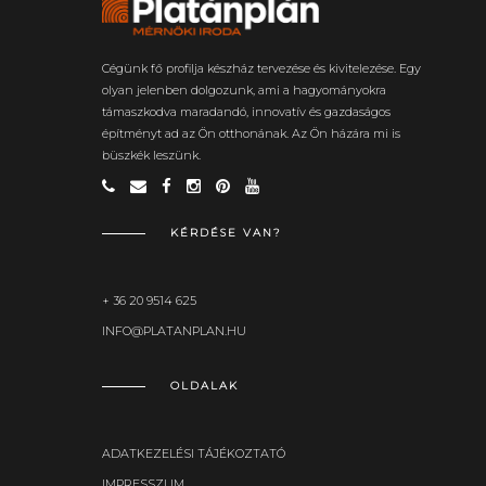
Cégünk fő profilja készház tervezése és kivitelezése. Egy
olyan jelenben dolgozunk, ami a hagyományokra
támaszkodva maradandó, innovatív és gazdaságos
építményt ad az Ön otthonának. Az Ön házára mi is
büszkék leszünk.
KÉRDÉSE VAN?
+ 36 20 9514 625
INFO@PLATANPLAN.HU
OLDALAK
ADATKEZELÉSI TÁJÉKOZTATÓ
IMPRESSZUM