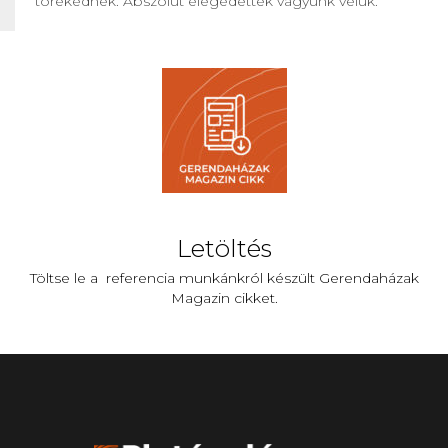
törekednek. Abszolút elégedettek vagyunk velük.
Letöltés
Töltse le a referencia munkánkról készült Gerendaházak
Magazin cikket.