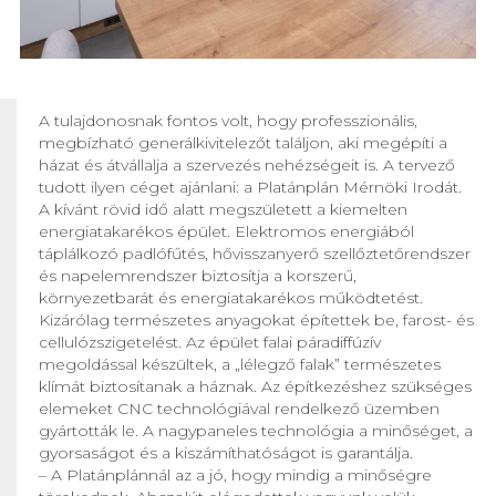
A tulajdonosnak fontos volt, hogy professzionális,
megbízható generálkivitelezőt találjon, aki megépíti a
házat és átvállalja a szervezés nehézségeit is. A tervező
tudott ilyen céget ajánlani: a Platánplán Mérnöki Irodát.
A kívánt rövid idő alatt megszületett a kiemelten
energiatakarékos épület. Elektromos energiából
táplálkozó padlófűtés, hővisszanyerő szellőztetőrendszer
és napelemrendszer biztosítja a korszerű,
környezetbarát és energiatakarékos működtetést.
Kizárólag természetes anyagokat építettek be, farost- és
cellulózszigetelést. Az épület falai páradiffúzív
megoldással készültek, a „lélegző falak” természetes
klímát biztosítanak a háznak. Az építkezéshez szükséges
elemeket CNC technológiával rendelkező üzemben
gyártották le. A nagypaneles technológia a minőséget, a
gyorsaságot és a kiszámíthatóságot is garantálja.
– A Platánplánnál az a jó, hogy mindig a minőségre