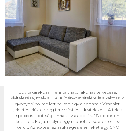
Egy takarékosan fenntartható lakóház tervezése,
kivitelezése, mely a CSOK igénybevételére is alkalmas. A
gyönyörű tó melletti telken egy alapos talajvizsgálati
jelentés előzte meg tervezést és a kivitelezést. A telek
speciális adottságai miatt az alapozást 18 db beton
kútalap alkotja, melyre egy monolit vasbetonlemez
került. Az építéshez szükséges elemeket egy CNC