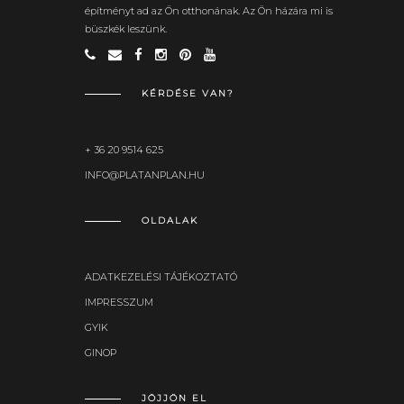
építményt ad az Ön otthonának. Az Ön házára mi is
büszkék leszünk.
KÉRDÉSE VAN?
+ 36 20 9514 625
INFO@PLATANPLAN.HU
OLDALAK
ADATKEZELÉSI TÁJÉKOZTATÓ
IMPRESSZUM
GYIK
GINOP
JÖJJÖN EL