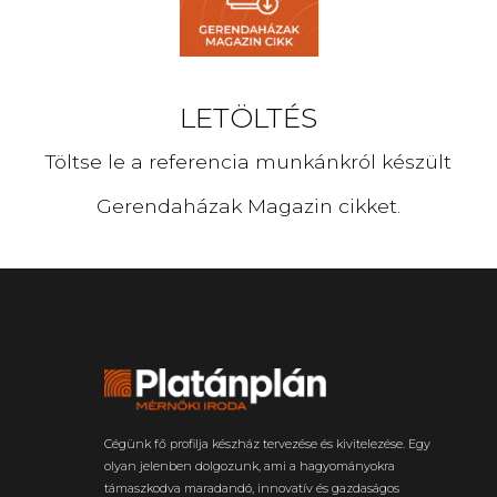
LETÖLTÉS
Töltse le a referencia munkánkról készült
Gerendaházak Magazin cikket.
Cégünk fő profilja készház tervezése és kivitelezése. Egy
olyan jelenben dolgozunk, ami a hagyományokra
támaszkodva maradandó, innovatív és gazdaságos