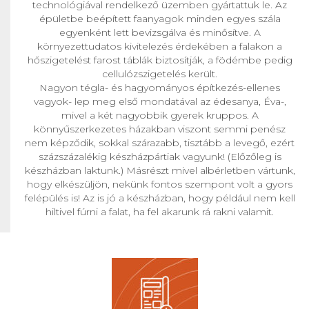
technológiával rendelkező üzemben gyártattuk le. Az
épületbe beépített faanyagok minden egyes szála
egyenként lett bevizsgálva és minősítve. A
környezettudatos kivitelezés érdekében a falakon a
hőszigetelést farost táblák biztosítják, a födémbe pedig
cellulózszigetelés került.
Nagyon tégla- és hagyományos építkezés-ellenes
vagyok- lep meg első mondatával az édesanya, Éva-,
mivel a két nagyobbik gyerek kruppos. A
könnyűszerkezetes házakban viszont semmi penész
nem képződik, sokkal szárazabb, tisztább a levegő, ezért
százszázalékig készházpártiak vagyunk! (Előzőleg is
készházban laktunk.) Másrészt mivel albérletben vártunk,
hogy elkészüljön, nekünk fontos szempont volt a gyors
felépülés is! Az is jó a készházban, hogy például nem kell
hiltivel fúrni a falat, ha fel akarunk rá rakni valamit.