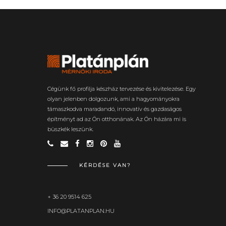
Cégünk fő profilja készház tervezése és kivitelezése. Egy
olyan jelenben dolgozunk, ami a hagyományokra
támaszkodva maradandó, innovatív és gazdaságos
építményt ad az Ön otthonának. Az Ön házára mi is
büszkék leszünk.
KÉRDÉSE VAN?
+ 36 20 9514 625
INFO@PLATANPLAN.HU