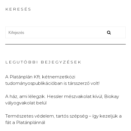
KERESÉS
LEGUTÓBBI BEJEGYZÉSEK
A Platánplán Kft. kétnemzetközi
tudományospublikációban is társszerző volt!
A ház, ami lélegzik. Hessler mészvakolat kívül, Biokay
vályogvakolat belül
Természetes védelem, tartós szépség – így kezeljük a
fát a Platánplánnál