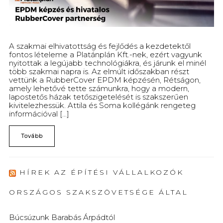
A szakmai elhivatottság és fejlődés a kezdetektől
fontos lételeme a Platánplán Kft.-nek, ezért vagyunk
nyitottak a legújabb technológiákra, és járunk el minél
több szakmai napra is. Az elmúlt időszakban részt
vettünk a RubberCover EPDM képzésén, Rétságon,
amely lehetővé tette számunkra, hogy a modern,
lapostetős házak tetőszigetelését is szakszerűen
kivitelezhessük. Attila és Soma kollégánk rengeteg
információval [...]
Tovább
HÍREK AZ ÉPÍTÉSI VÁLLALKOZÓK
ORSZÁGOS SZAKSZÖVETSÉGE ÁLTAL
Búcsúzunk Barabás Árpádtól