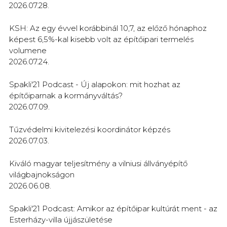
2026.07.28.
KSH: Az egy évvel korábbinál 10,7, az előző hónaphoz
képest 6,5%-kal kisebb volt az építőipari termelés
volumene
2026.07.24.
Spakli'21 Podcast - Új alapokon: mit hozhat az
építőiparnak a kormányváltás?
2026.07.09.
Tűzvédelmi kivitelezési koordinátor képzés
2026.07.03.
Kiváló magyar teljesítmény a vilniusi állványépítő
világbajnokságon
2026.06.08.
Spakli'21 Podcast: Amikor az építőipar kultúrát ment - az
Esterházy-villa újjászületése