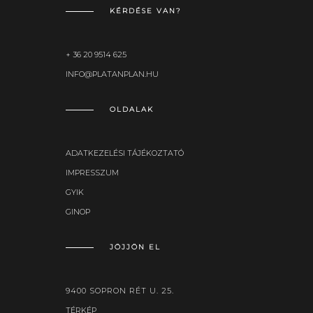
KÉRDÉSE VAN?
+ 36 20 9514 625
INFO@PLATANPLAN.HU
OLDALAK
ADATKEZELÉSI TÁJÉKOZTATÓ
IMPRESSZUM
GYIK
GINOP
JÖJJÖN EL
9400 SOPRON RÉT U. 25.
TÉRKÉP