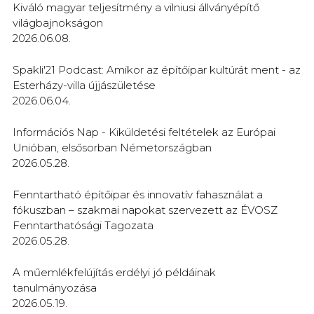
Kiváló magyar teljesítmény a vilniusi állványépítő
világbajnokságon
2026.06.08.
Spakli'21 Podcast: Amikor az építőipar kultúrát ment - az
Esterházy-villa újjászületése
2026.06.04.
Információs Nap - Kiküldetési feltételek az Európai
Unióban, elsősorban Németországban
2026.05.28.
Fenntartható építőipar és innovatív fahasználat a
fókuszban – szakmai napokat szervezett az ÉVOSZ
Fenntarthatósági Tagozata
2026.05.28.
A műemlékfelújítás erdélyi jó példáinak
tanulmányozása
2026.05.19.