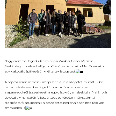
Nagy örömmel fogadtuk a minap a Winkler Gábor Mérnöki
Szakkollégium lelkes hallgatóiból álló csapatot, akik Menfőcsanakon,
egyik aktuális építkezésünknél tettek látogatást.
A bejárás során nemcsak az épület aktuális állapotát mutattuk be,
hanem részletesen beszélgettünk azokról a természetes
alapanyagokról és szerkezeti megoldásokról, amelyekkel a Platánplán
dolgozik. A hallgatók felkészültsége és kérdései mély szakmai
érdeklődésről árulkodtak, a beszélgetés pedig valóban inspiráló volt
számunkra is.