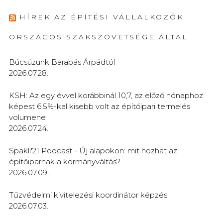
HÍREK AZ ÉPÍTÉSI VÁLLALKOZÓK
ORSZÁGOS SZAKSZÖVETSÉGE ÁLTAL
Búcsúzunk Barabás Árpádtól
2026.07.28.
KSH: Az egy évvel korábbinál 10,7, az előző hónaphoz
képest 6,5%-kal kisebb volt az építőipari termelés
volumene
2026.07.24.
Spakli'21 Podcast - Új alapokon: mit hozhat az
építőiparnak a kormányváltás?
2026.07.09.
Tűzvédelmi kivitelezési koordinátor képzés
2026.07.03.