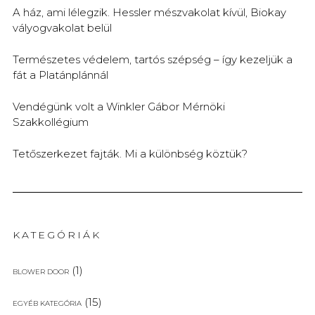
A ház, ami lélegzik. Hessler mészvakolat kívül, Biokay
vályogvakolat belül
Természetes védelem, tartós szépség – így kezeljük a
fát a Platánplánnál
Vendégünk volt a Winkler Gábor Mérnöki
Szakkollégium
Tetőszerkezet fajták. Mi a különbség köztük?
KATEGÓRIÁK
(1)
BLOWER DOOR
(15)
EGYÉB KATEGÓRIA