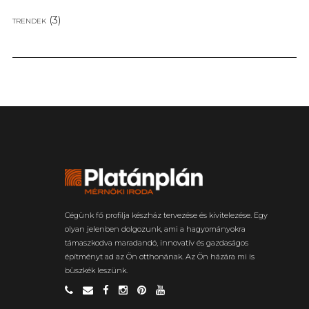
(3)
TRENDEK
Cégünk fő profilja készház tervezése és kivitelezése. Egy
olyan jelenben dolgozunk, ami a hagyományokra
támaszkodva maradandó, innovatív és gazdaságos
építményt ad az Ön otthonának. Az Ön házára mi is
büszkék leszünk.