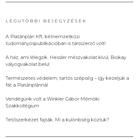
LEGUTÓBBI BEJEGYZÉSEK
A Platánplán Kft. kétnemzetközi
tudományospublikációban is társszerző volt!
A ház, ami lélegzik. Hessler mészvakolat kívül, Biokay
vályogvakolat belül
Természetes védelem, tartós szépség – így kezeljük a
fát a Platánplánnál
Vendégünk volt a Winkler Gábor Mérnöki
Szakkollégium
Tetőszerkezet fajták. Mi a különbség köztük?