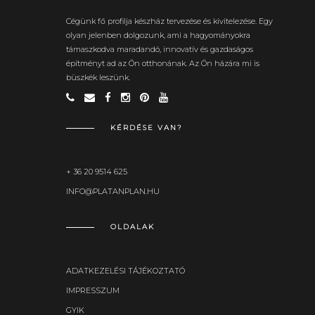
Cégünk fő profilja készház tervezése és kivitelezése. Egy
olyan jelenben dolgozunk, ami a hagyományokra
támaszkodva maradandó, innovatív és gazdaságos
építményt ad az Ön otthonának. Az Ön házára mi is
büszkék leszünk.
KÉRDÉSE VAN?
+ 36 20 9514 625
INFO@PLATANPLAN.HU
OLDALAK
ADATKEZELÉSI TÁJÉKOZTATÓ
IMPRESSZUM
GYIK