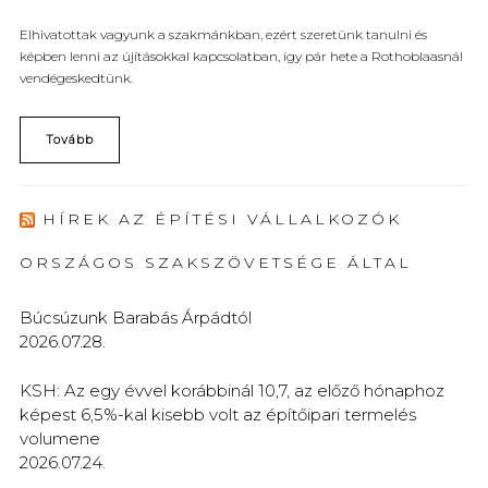
Elhivatottak vagyunk a szakmánkban, ezért szeretünk tanulni és
képben lenni az újításokkal kapcsolatban, így pár hete a Rothoblaasnál
vendégeskedtünk.
Tovább
HÍREK AZ ÉPÍTÉSI VÁLLALKOZÓK
ORSZÁGOS SZAKSZÖVETSÉGE ÁLTAL
Búcsúzunk Barabás Árpádtól
2026.07.28.
KSH: Az egy évvel korábbinál 10,7, az előző hónaphoz
képest 6,5%-kal kisebb volt az építőipari termelés
volumene
2026.07.24.