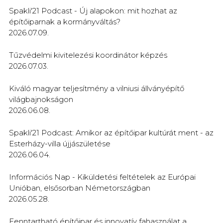
Spakli'21 Podcast - Új alapokon: mit hozhat az
építőiparnak a kormányváltás?
2026.07.09.
Tűzvédelmi kivitelezési koordinátor képzés
2026.07.03.
Kiváló magyar teljesítmény a vilniusi állványépítő
világbajnokságon
2026.06.08.
Spakli'21 Podcast: Amikor az építőipar kultúrát ment - az
Esterházy-villa újjászületése
2026.06.04.
Információs Nap - Kiküldetési feltételek az Európai
Unióban, elsősorban Németországban
2026.05.28.
Fenntartható építőipar és innovatív fahasználat a