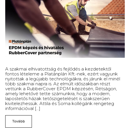
A szakmai elhivatottság és fejlődés a kezdetektől
fontos lételeme a Platánplán Kft.-nek, ezért vagyunk
nyitottak a legújabb technológiákra, és járunk el minél
több szakmai napra is. Az elmúlt időszakban részt
vettünk a RubberCover EPDM képzésén, Rétságon,
amely lehetővé tette számunkra, hogy a modern,
lapostetős házak tetőszigetelését is szakszerűen
kivitelezhessük. Attila és Soma kollégánk rengeteg
információval [...]
Tovább