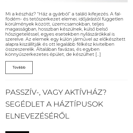
Mi a készház? “Ház a gyárból” a találó kifejezés. A fal-
födém- és tetőszerkezet elemei, időjárástól független
körülmények között, üzemcsarnokban, teljes
magasságban, hosszban készülnek, külső belső
hőszigeteléssel, egyes esetekben nyílászárókkal is
szerelve. Az elemek egy külön járművel az előkészített
alapra kiszállítják és ott legalább félkész kivitelben
összeszerelik. Általában favázas, és egyben
könnyűszerkezetes épület, de készülhet [...]
Tovább
PASSZÍV-, VAGY AKTÍVHÁZ?
SEGÉDLET A HÁZTÍPUSOK
ELNEVEZÉSÉRŐL