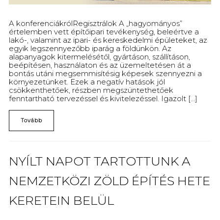
A konferenciákrólRegisztrálok A „hagyományos”
értelemben vett építőipari tevékenység, beleértve a
lakó-, valamint az ipari- és kereskedelmi épületeket, az
egyik legszennyezőbb iparág a földünkön. Az
alapanyagok kitermelésétől, gyártáson, szállításon,
beépítésen, használaton és az üzemeltetésen át a
bontás utáni megsemmisítésig képesek szennyezni a
környezetünket. Ezek a negatív hatások jól
csökkenthetőek, részben megszüntethetőek
fenntartható tervezéssel és kivitelezéssel. Igazolt [...]
Tovább
NYÍLT NAPOT TARTOTTUNK A
NEMZETKÖZI ZÖLD ÉPÍTÉS HETE
KERETEIN BELÜL