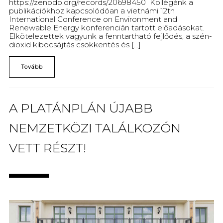
https://zenodo.org/records/20698450 Kollégánk a
publikációkhoz kapcsolódóan a vietnámi 12th
International Conference on Environment and
Renewable Energy konferencián tartott előadásokat.
Elkötelezettek vagyunk a fenntartható fejlődés, a szén-
dioxid kibocsájtás csökkentés és [...]
Tovább
A PLATÁNPLÁN ÚJABB
NEMZETKÖZI TALÁLKOZÓN
VETT RÉSZT!