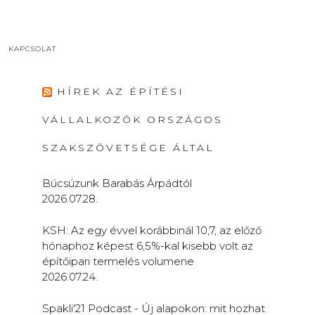
KAPCSOLAT
HÍREK AZ ÉPÍTÉSI
VÁLLALKOZÓK ORSZÁGOS
SZAKSZÖVETSÉGE ÁLTAL
Búcsúzunk Barabás Árpádtól
2026.07.28.
KSH: Az egy évvel korábbinál 10,7, az előző
hónaphoz képest 6,5%-kal kisebb volt az
építőipari termelés volumene
2026.07.24.
Spakli'21 Podcast - Új alapokon: mit hozhat