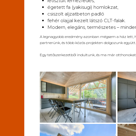
letisztult lemezfedés,
égetett fa (yakisugi) homlokzat,
csiszolt aljzatbeton padló
fehér olajjal kezelt látszó CLT-falak.
Modern, elegáns, természetes – minden
A legnagyobb eredmény azonban mégsem a ház lett, h
partnerünk, és több közös projekten dolgozunk együtt.
Egy tetőszerkezetből indultunk, és ma már otthonokat 