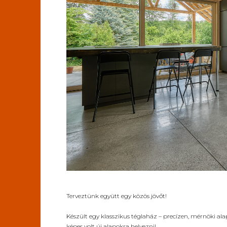
Terveztünk együtt egy közös jövőt!
Készült egy klasszikus téglaház – precízen, mérnöki ala
képes volt új alapokra helyezni!