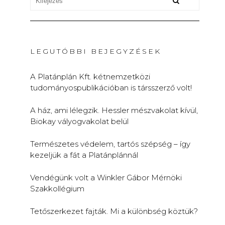
LEGUTÓBBI BEJEGYZÉSEK
A Platánplán Kft. kétnemzetközi
tudományospublikációban is társszerző volt!
A ház, ami lélegzik. Hessler mészvakolat kívül,
Biokay vályogvakolat belül
Természetes védelem, tartós szépség – így
kezeljük a fát a Platánplánnál
Vendégünk volt a Winkler Gábor Mérnöki
Szakkollégium
Tetőszerkezet fajták. Mi a különbség köztük?