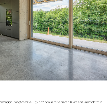
possággal megtervezve. Egy ház, ami a tervező és a kivitelező kapcsolatát is