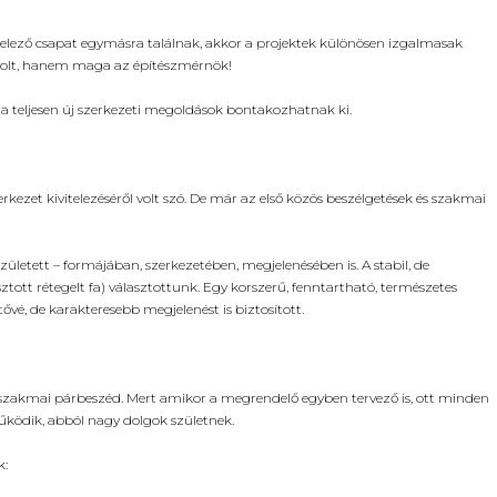
telező csapat egymásra találnak, akkor a projektek különösen izgalmasak
volt, hanem maga az építészmérnök!
ha teljesen új szerkezeti megoldások bontakozhatnak ki.
ezet kivitelezéséről volt szó. De már az első közös beszélgetések és szakmai
letett – formájában, szerkezetében, megjelenésében is. A stabil, de
tott rétegelt fa) választottunk. Egy korszerű, fenntartható, természetes
ővé, de karakteresebb megjelenést is biztosított.
 szakmai párbeszéd. Mert amikor a megrendelő egyben tervező is, ott minden
űködik, abból nagy dolgok születnek.
k: