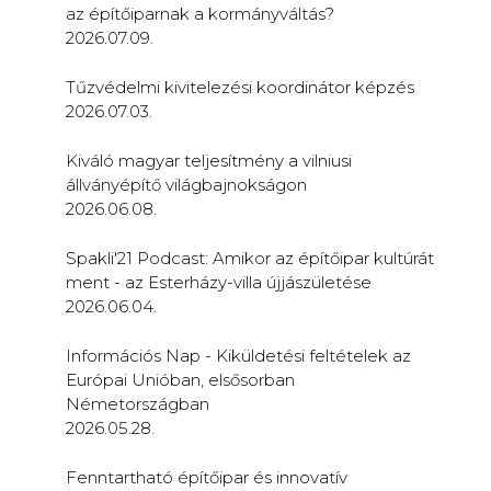
az építőiparnak a kormányváltás?
2026.07.09.
Tűzvédelmi kivitelezési koordinátor képzés
2026.07.03.
Kiváló magyar teljesítmény a vilniusi
állványépítő világbajnokságon
2026.06.08.
Spakli'21 Podcast: Amikor az építőipar kultúrát
ment - az Esterházy-villa újjászületése
2026.06.04.
Információs Nap - Kiküldetési feltételek az
Európai Unióban, elsősorban
Németországban
2026.05.28.
Fenntartható építőipar és innovatív