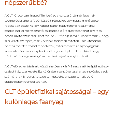
népszerűbbé?
A CLT (Cross-Laminated Timber) egy korszerű, tömör fapanel-
technológia, ahol a fából készült rétegeket egymásra merőlegesen
ragasztják össze. Az így kapott panel nagy teherbírású, merev,
statikailag jól méretezhető, és iparilag előre gyártott, tehát gyors és
precíz kivitelezést tesz lehetővé. A CLT főbb jellemzői közé tartozik, hogy
szerkezeti szerepet játszik a falak, födémek és tetők kialakításában,
pontos mérettartással rendelkezik, és természetes alapanyagnak
köszönhetően alacsony karbonlábnyomot jelent. Ezen kívül nagy
hőtároló tömege révén jó akusztikai teljesítményt biztosít.
A CLT előregyártásának köszönhetően akár 1-2 nap alatt felépíthető egy
családi ház szerkezete. Ez különösen vonzóvá teszi a technológiát azok
számára, akik iparosított, de természetes anyagokon alapuló
építkezésben gondolkodnak.
CLT épületfizikai sajátosságai – egy
különleges faanyag