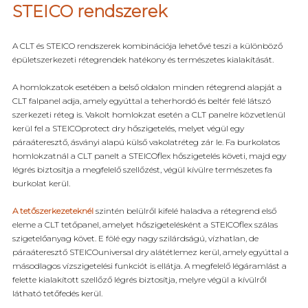
STEICO rendszerek
A CLT és STEICO rendszerek kombinációja lehetővé teszi a különböző
épületszerkezeti rétegrendek hatékony és természetes kialakítását.
A homlokzatok esetében a belső oldalon minden rétegrend alapját a
CLT falpanel adja, amely egyúttal a teherhordó és beltér felé látszó
szerkezeti réteg is. Vakolt homlokzat esetén a CLT panelre közvetlenül
kerül fel a STEICOprotect dry hőszigetelés, melyet végül egy
páraáteresztő, ásványi alapú külső vakolatréteg zár le. Fa burkolatos
homlokzatnál a CLT panelt a STEICOflex hőszigetelés követi, majd egy
légrés biztosítja a megfelelő szellőzést, végül kívülre természetes fa
burkolat kerül.
A tetőszerkezeteknél
szintén belülről kifelé haladva a rétegrend első
eleme a CLT tetőpanel, amelyet hőszigetelésként a STEICOflex szálas
szigetelőanyag követ. E fölé egy nagy szilárdságú, vízhatlan, de
páraáteresztő STEICOuniversal dry alátétlemez kerül, amely egyúttal a
másodlagos vízszigetelési funkciót is ellátja. A megfelelő légáramlást a
felette kialakított szellőző légrés biztosítja, melyre végül a kívülről
látható tetőfedés kerül.