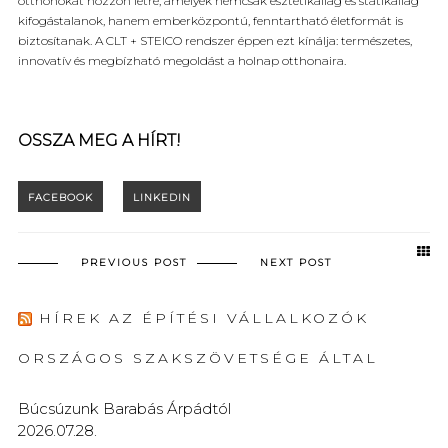
otthonokat hozzon létre, amelyek nemcsak esztétikailag és statikailag
kifogástalanok, hanem emberközpontú, fenntartható életformát is
biztosítanak. A CLT + STEICO rendszer éppen ezt kínálja: természetes,
innovatív és megbízható megoldást a holnap otthonaira.
OSSZA MEG A HÍRT!
PREVIOUS POST
NEXT POST
HÍREK AZ ÉPÍTÉSI VÁLLALKOZÓK
ORSZÁGOS SZAKSZÖVETSÉGE ÁLTAL
Búcsúzunk Barabás Árpádtól
2026.07.28.