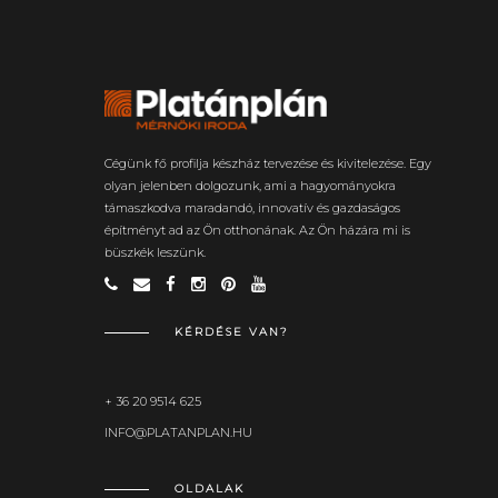
Cégünk fő profilja készház tervezése és kivitelezése. Egy
olyan jelenben dolgozunk, ami a hagyományokra
támaszkodva maradandó, innovatív és gazdaságos
építményt ad az Ön otthonának. Az Ön házára mi is
büszkék leszünk.
KÉRDÉSE VAN?
+ 36 20 9514 625
INFO@PLATANPLAN.HU
OLDALAK