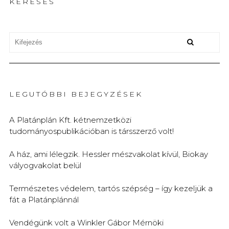
KERESÉS
LEGUTÓBBI BEJEGYZÉSEK
A Platánplán Kft. kétnemzetközi
tudományospublikációban is társszerző volt!
A ház, ami lélegzik. Hessler mészvakolat kívül, Biokay
vályogvakolat belül
Természetes védelem, tartós szépség – így kezeljük a
fát a Platánplánnál
Vendégünk volt a Winkler Gábor Mérnöki