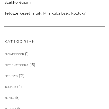
Szakkollégium
Tetőszerkezet fajták. Mi a különbség köztük?
KATEGÓRIÁK
(1)
BLOWER DOOR
(15)
EGYÉB KATEGÓRIA
(12)
ÉPÍTKEZÉS
(4)
IRODÁNK
(5)
KÉPZÉS
(5)
KÉSZHÁZ