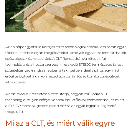
Az építőipar gyorsuló környezeti és technológiai átalakulása során egyre
többen keresnek olyan megoldásokat, amelyek egyszerre fenntarthatók,
egészségesek és korszerűek. A CLT (keresztirányú rétegelt fa)
technológia és a hozzá szervesen illeszkedő STEICO természetes farost
szigetelőanyag-rendszer ebben a tekintetben ideális páros: egymást
erősítve biztosítják a környezettudatos, tartós és komfortos épületek
létrehozását.
Alábbi cikkünk részletesen bemutatja, hogyan működik a CLT
technológia, milyen előnyei vannak épületfizikai szempontból, és miért
a STEICO farost szigetelés jelenti hozzá az egyik legjobb kiegészítő
megoldást.
Mi az a CLT, és miért válik egyre