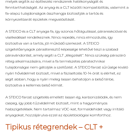
melyek segítik az építkezési rendszerek hatékonyságát és
fenntarthatóságát. Az anyag és a CLT közötti kompatibilitás, valamint a
fa-alapú tulajdonságok összhangja biztosítják a tartós és
környezetbarát épületek megvalósítását.
A STEICO és a CLT anyaga fa, így azonos hőtágulással, párareakcióval és
viselkedéssel rendelkeznek. Nincs repedés, nincs elmozdulás, így
biztosítva van a tartós, jól működő szerkezet. A STEICO
szigetelőanyagok páraáteresztő képessége lehetővé teszi a szabad
páravándorlást, amely segíti a CLT „lélegzését”. Nincs szükség párazáró
réteg alkalmazására, mivel a fa természetes páratechnikai
tulajdonságai nem gátolják a szellőzést. A STEICO farost sűrűsége kiváló
nyári hővédelmet biztosít, mivel a fáziseltolás 10-14 órát is elérhet, ez
segít abban, hogy a nyári meleg lassan behatoljon a belső térbe,
biztosítva a kellemes belső klímát.
A STEICO farost szigetelés emellett lassan ég, karbonizálódik, és nem
csepeg, így jobb tűzvédelmet biztosít, mint a hagyományos
habszigetelések. Nem tartalmaz VOC-kat, formaldehidet vagy irritáló
anyagokat, hozzájárulva ezzel az épületbiológiai komforthoz.
Tipikus rétegrendek – CLT +