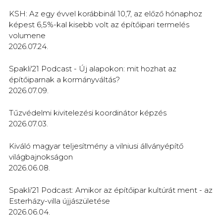
KSH: Az egy évvel korábbinál 10,7, az előző hónaphoz
képest 6,5%-kal kisebb volt az építőipari termelés
volumene
2026.07.24.
Spakli'21 Podcast - Új alapokon: mit hozhat az
építőiparnak a kormányváltás?
2026.07.09.
Tűzvédelmi kivitelezési koordinátor képzés
2026.07.03.
Kiváló magyar teljesítmény a vilniusi állványépítő
világbajnokságon
2026.06.08.
Spakli'21 Podcast: Amikor az építőipar kultúrát ment - az
Esterházy-villa újjászületése
2026.06.04.