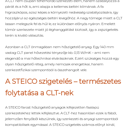
A CLT nem csupán teherhordó szerkezeti elem, hanem szabályozza a
párát és a hőt is, ami alapja a kellemes beltéri klímának. A fa
higroszkópos, azaz képes a környezeti nedvesség szabályozására, így
hozzájárul az egészséges beltéri levegőhöz. A nagy tömege miatt a CLT
lassan melegszik fel és hűl le, ez különösen előnyös nyáron. Emellett
tömör szerkezete miatt jó léghanggátlást biztosít, így a zajszigetelés
terén is kiváló választás.
Azonban a CLT önmagában nem hőszigetelő anyag. Egy 140 mm
vastag CLT panel hővezetési tényezője kb. 0,13 W/mK – ami nem
elegendő a mai hőtechnikai elvárásoknak. Ezért szükséges hozzá egy
olyan hőszigetelő réteg, amely nemcsak energetikai, hanem
szerkezetfizikai szempontból is összehangolt vele.
A STEICO szigetelés – természetes
folytatása a CLT-nek
A STEICO farost hőszigetelő anyagok kifejezetten faalapú
szerkezetekhez lettek kifejlesztve. A CLT-hez hasonlóan ezek is fából,
jellemzően fenyőből készülnek, így szerkezeti és anyagi szempontból
kompatibilisek egymással. A STEICO szigetelés számos előnyt kínál,