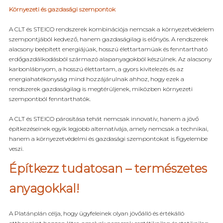
Környezeti és gazdasági szempontok
A CLT és STEICO rendszerek kombinációja nemcsak a környezetvédelem
szempontjából kedvező, hanem gazdaságilag is előnyös. A rendszerek
alacsony beépített energiájúak, hosszú élettartamúak és fenntartható
erdőgazdálkodásból származó alapanyagokból készülnek. Az alacsony
karbonlábnyom, a hosszú élettartam, a gyors kivitelezés és az
energiahatékonyság mind hozzájárulnak ahhoz, hogy ezek a
rendszerek gazdaságilag is megtérüljenek, miközben környezeti
szempontból fenntarthatók.
A CLT és STEICO párosítása tehát nemcsak innovatív, hanem a jövő
építkezéseinek egyik legjobb alternatívája, amely nemcsak a technikai,
hanem a környezetvédelmi és gazdasági szempontokat is figyelembe
veszi.
Építkezz tudatosan – természetes
anyagokkal!
A Platánplán célja, hogy ügyfeleinek olyan jövőálló és értékálló