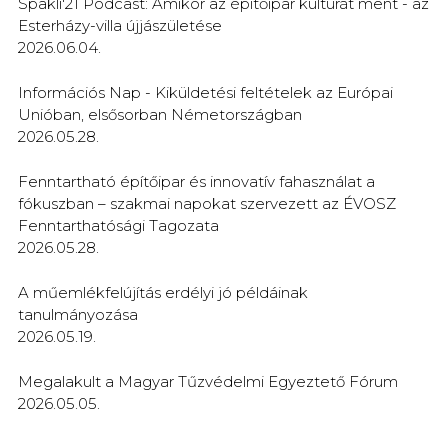
Spakli'21 Podcast: Amikor az építőipar kultúrát ment - az
Esterházy-villa újjászületése
2026.06.04.
Információs Nap - Kiküldetési feltételek az Európai
Unióban, elsősorban Németországban
2026.05.28.
Fenntartható építőipar és innovatív fahasználat a
fókuszban – szakmai napokat szervezett az ÉVOSZ
Fenntarthatósági Tagozata
2026.05.28.
A műemlékfelújítás erdélyi jó példáinak
tanulmányozása
2026.05.19.
Megalakult a Magyar Tűzvédelmi Egyeztető Fórum
2026.05.05.