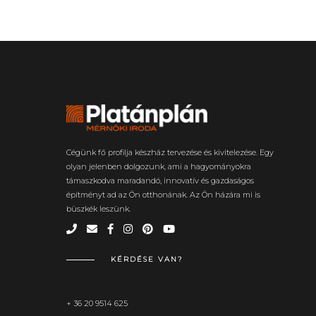
Cégünk fő profilja készház tervezése és kivitelezése. Egy
olyan jelenben dolgozunk, ami a hagyományokra
támaszkodva maradandó, innovatív és gazdaságos
építményt ad az Ön otthonának. Az Ön házára mi is
büszkék leszünk.
KÉRDÉSE VAN?
+ 36 20 9514 625