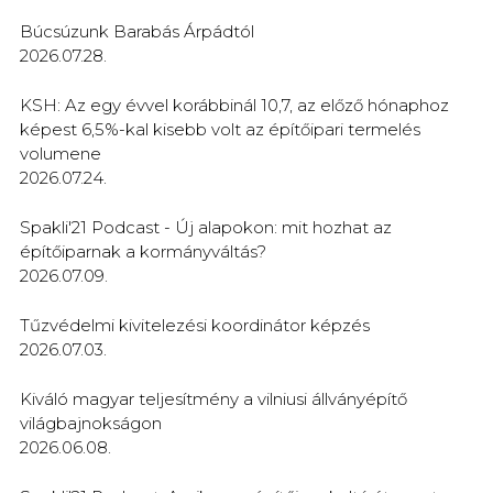
Búcsúzunk Barabás Árpádtól
2026.07.28.
KSH: Az egy évvel korábbinál 10,7, az előző hónaphoz
képest 6,5%-kal kisebb volt az építőipari termelés
volumene
2026.07.24.
Spakli'21 Podcast - Új alapokon: mit hozhat az
építőiparnak a kormányváltás?
2026.07.09.
Tűzvédelmi kivitelezési koordinátor képzés
2026.07.03.
Kiváló magyar teljesítmény a vilniusi állványépítő
világbajnokságon
2026.06.08.