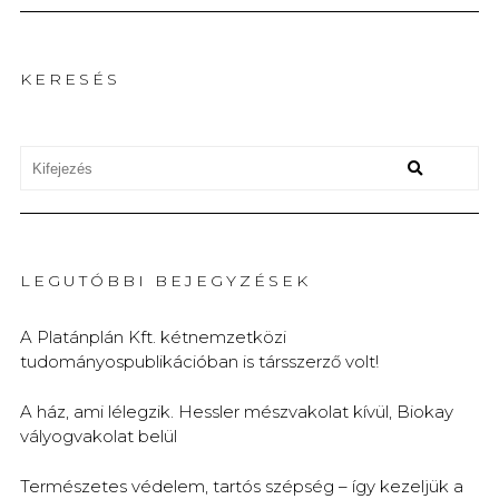
KERESÉS
LEGUTÓBBI BEJEGYZÉSEK
A Platánplán Kft. kétnemzetközi
tudományospublikációban is társszerző volt!
A ház, ami lélegzik. Hessler mészvakolat kívül, Biokay
vályogvakolat belül
Természetes védelem, tartós szépség – így kezeljük a