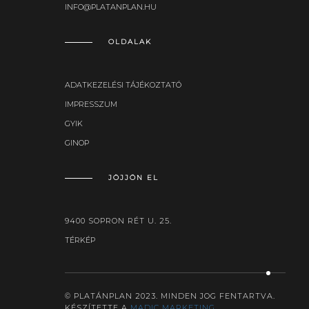
INFO@PLATANPLAN.HU
OLDALAK
ADATKEZELÉSI TÁJÉKOZTATÓ
IMPRESSZUM
GYIK
GINOP
JÖJJÖN EL
9400 SOPRON RÉT U. 25.
TÉRKÉP
© PLATÁNPLAN 2023. MINDEN JOG FENTARTVA.
KÉSZÍTETTE A
MADIC MARKETING.