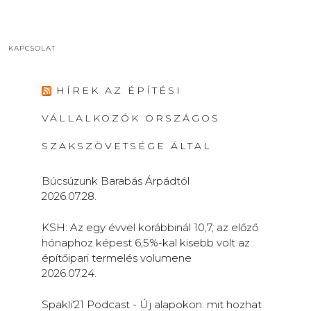
KAPCSOLAT
HÍREK AZ ÉPÍTÉSI
VÁLLALKOZÓK ORSZÁGOS
SZAKSZÖVETSÉGE ÁLTAL
Búcsúzunk Barabás Árpádtól
2026.07.28.
KSH: Az egy évvel korábbinál 10,7, az előző
hónaphoz képest 6,5%-kal kisebb volt az
építőipari termelés volumene
2026.07.24.
Spakli'21 Podcast - Új alapokon: mit hozhat