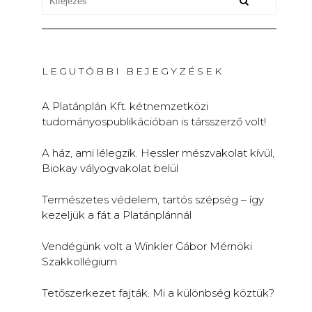
LEGUTÓBBI BEJEGYZÉSEK
A Platánplán Kft. kétnemzetközi
tudományospublikációban is társszerző volt!
A ház, ami lélegzik. Hessler mészvakolat kívül,
Biokay vályogvakolat belül
Természetes védelem, tartós szépség – így
kezeljük a fát a Platánplánnál
Vendégünk volt a Winkler Gábor Mérnöki
Szakkollégium
Tetőszerkezet fajták. Mi a különbség köztük?