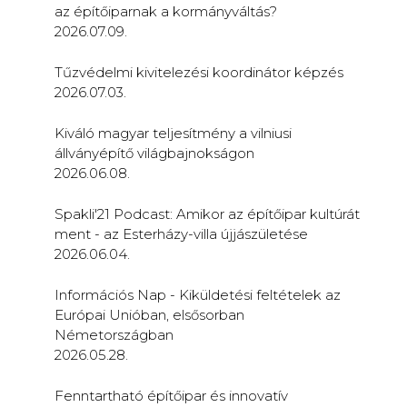
az építőiparnak a kormányváltás?
2026.07.09.
Tűzvédelmi kivitelezési koordinátor képzés
2026.07.03.
Kiváló magyar teljesítmény a vilniusi
állványépítő világbajnokságon
2026.06.08.
Spakli'21 Podcast: Amikor az építőipar kultúrát
ment - az Esterházy-villa újjászületése
2026.06.04.
Információs Nap - Kiküldetési feltételek az
Európai Unióban, elsősorban
Németországban
2026.05.28.
Fenntartható építőipar és innovatív