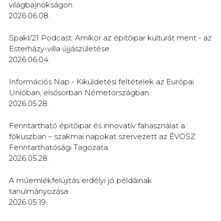
világbajnokságon
2026.06.08.
Spakli'21 Podcast: Amikor az építőipar kultúrát ment - az
Esterházy-villa újjászületése
2026.06.04.
Információs Nap - Kiküldetési feltételek az Európai
Unióban, elsősorban Németországban
2026.05.28.
Fenntartható építőipar és innovatív fahasználat a
fókuszban – szakmai napokat szervezett az ÉVOSZ
Fenntarthatósági Tagozata
2026.05.28.
A műemlékfelújítás erdélyi jó példáinak
tanulmányozása
2026.05.19.