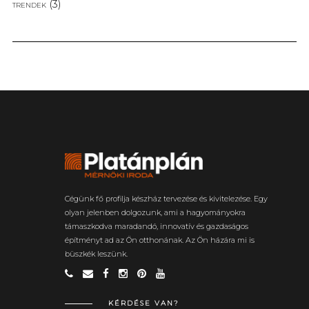
(3)
TRENDEK
Cégünk fő profilja készház tervezése és kivitelezése. Egy
olyan jelenben dolgozunk, ami a hagyományokra
támaszkodva maradandó, innovatív és gazdaságos
építményt ad az Ön otthonának. Az Ön házára mi is
büszkék leszünk.
KÉRDÉSE VAN?