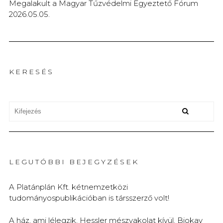
Megalakult a Magyar Tűzvédelmi Egyeztető Fórum
2026.05.05.
KERESÉS
LEGUTÓBBI BEJEGYZÉSEK
A Platánplán Kft. kétnemzetközi
tudományospublikációban is társszerző volt!
A ház, ami lélegzik. Hessler mészvakolat kívül, Biokay