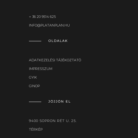
+ 36 20 9514 625
INFO@PLATANPLAN.HU
OLDALAK
ADATKEZELÉSI TÁJÉKOZTATÓ
IMPRESSZUM
GYIK
GINOP
JÖJJÖN EL
9400 SOPRON RÉT U. 25.
TÉRKÉP