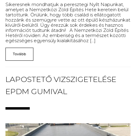
Sikeresnek mondhatjuk a peresztegi Nyílt Napunkat,
amelyet a Nemzetközi Zöld Építés Hete keretein belül
tartottunk. Örülünk, hogy több család is ellátogatott
hozzánk és szemügyre vette az ott épülő készházunkat
kívülről-belülről. Úgy érezzük sok érdekes és hasznos
információt tudtunk átadni! A Nemzetközi Zöld Építés
Hetéről röviden: Az emberiség és a természet közötti
egészséges egyensúly kialakításához [...]
Tovább
LAPOSTETŐ VIZSZIGETELÉSE
EPDM GUMIVAL