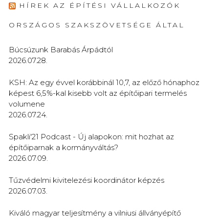
HÍREK AZ ÉPÍTÉSI VÁLLALKOZÓK
ORSZÁGOS SZAKSZÖVETSÉGE ÁLTAL
Búcsúzunk Barabás Árpádtól
2026.07.28.
KSH: Az egy évvel korábbinál 10,7, az előző hónaphoz
képest 6,5%-kal kisebb volt az építőipari termelés
volumene
2026.07.24.
Spakli'21 Podcast - Új alapokon: mit hozhat az
építőiparnak a kormányváltás?
2026.07.09.
Tűzvédelmi kivitelezési koordinátor képzés
2026.07.03.
Kiváló magyar teljesítmény a vilniusi állványépítő