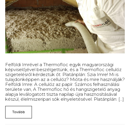
Felföldi Imrével a Thermofloc egyik magyarországi
képviselőjével beszélgettünk, és a Thermofloc cellulóz
szigetelésről kérdeztük őt: Platánplán: Szia Imre! Mi is
tulajdonképpen az a cellulóz? Mióta és mire használják?
Felföldi Imre: A cellulóz az papír. Számos felhasználási
területe van, A Thermofloc hő és hangszigetelő anyag
alapja leválogatott tiszta napilap újra hasznosításával
készül, élelmiszeripari sók elnyeletésével. Platánplán: [...]
Tovább