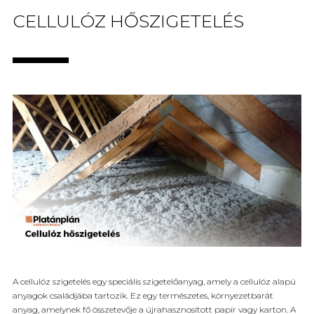
CELLULÓZ HŐSZIGETELÉS
A cellulóz szigetelés egy speciális szigetelőanyag, amely a cellulóz alapú
anyagok családjába tartozik. Ez egy természetes, környezetbarát
anyag, amelynek fő összetevője a újrahasznosított papír vagy karton. A