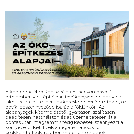
A konferenciákrólRegisztrálok A „hagyományos”
értelemben vett építőipari tevékenység, beleértve a
lakó-, valamint az ipari- és kereskedelmi épületeket, az
egyik legszennyezőbb iparág a földünkön. Az
alapanyagok kitermelésétől, gyártáson, szállításon,
beépítésen, használaton és az üzemeltetésen át a
bontás utáni megsemmisítésig képesek szennyezni a
környezetünket. Ezek a negatív hatások jól
csökkenthetőek, részben megszüntethetőek